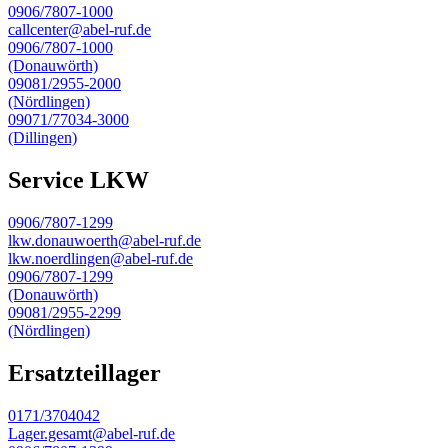
0906/7807-1000
callcenter@abel-ruf.de
0906/7807-1000
(Donauwörth)
09081/2955-2000
(Nördlingen)
09071/77034-3000
(Dillingen)
Service LKW
0906/7807-1299
lkw.donauwoerth@abel-ruf.de
lkw.noerdlingen@abel-ruf.de
0906/7807-1299
(Donauwörth)
09081/2955-2299
(Nördlingen)
Ersatzteillager
0171/3704042
Lager.gesamt@abel-ruf.de