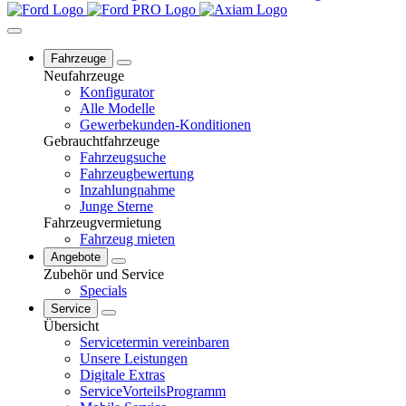
Fahrzeuge
Neufahrzeuge
Konfigurator
Alle Modelle
Gewerbekunden-Konditionen
Gebrauchtfahrzeuge
Fahrzeugsuche
Fahrzeugbewertung
Inzahlungnahme
Junge Sterne
Fahrzeugvermietung
Fahrzeug mieten
Angebote
Zubehör und Service
Specials
Service
Übersicht
Servicetermin vereinbaren
Unsere Leistungen
Digitale Extras
ServiceVorteilsProgramm