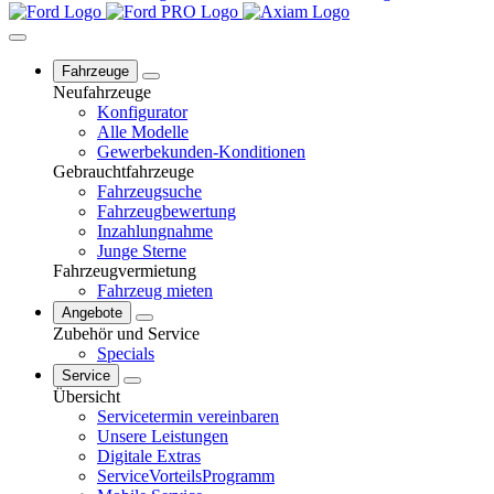
Fahrzeuge
Neufahrzeuge
Konfigurator
Alle Modelle
Gewerbekunden-Konditionen
Gebrauchtfahrzeuge
Fahrzeugsuche
Fahrzeugbewertung
Inzahlungnahme
Junge Sterne
Fahrzeugvermietung
Fahrzeug mieten
Angebote
Zubehör und Service
Specials
Service
Übersicht
Servicetermin vereinbaren
Unsere Leistungen
Digitale Extras
ServiceVorteilsProgramm