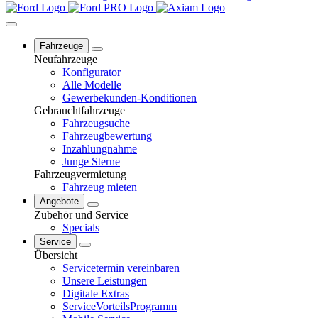
Fahrzeuge
Neufahrzeuge
Konfigurator
Alle Modelle
Gewerbekunden-Konditionen
Gebrauchtfahrzeuge
Fahrzeugsuche
Fahrzeugbewertung
Inzahlungnahme
Junge Sterne
Fahrzeugvermietung
Fahrzeug mieten
Angebote
Zubehör und Service
Specials
Service
Übersicht
Servicetermin vereinbaren
Unsere Leistungen
Digitale Extras
ServiceVorteilsProgramm