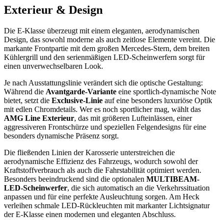
Exterieur & Design
Die E-Klasse überzeugt mit einem eleganten, aerodynamischen
Design, das sowohl moderne als auch zeitlose Elemente vereint. Die
markante Frontpartie mit dem großen Mercedes-Stern, dem breiten
Kühlergrill und den serienmäßigen LED-Scheinwerfern sorgt für
einen unverwechselbaren Look.
Je nach Ausstattungslinie verändert sich die optische Gestaltung:
Während die
Avantgarde-Variante
eine sportlich-dynamische Note
bietet, setzt die
Exclusive-Linie
auf eine besonders luxuriöse Optik
mit edlen Chromdetails. Wer es noch sportlicher mag, wählt das
AMG Line Exterieur
, das mit größeren Lufteinlässen, einer
aggressiveren Frontschürze und speziellen Felgendesigns für eine
besonders dynamische Präsenz sorgt.
Die fließenden Linien der Karosserie unterstreichen die
aerodynamische Effizienz des Fahrzeugs, wodurch sowohl der
Kraftstoffverbrauch als auch die Fahrstabilität optimiert werden.
Besonders beeindruckend sind die optionalen
MULTIBEAM-
LED-Scheinwerfer
, die sich automatisch an die Verkehrssituation
anpassen und für eine perfekte Ausleuchtung sorgen. Am Heck
verleihen schmale LED-Rückleuchten mit markanter Lichtsignatur
der E-Klasse einen modernen und eleganten Abschluss.