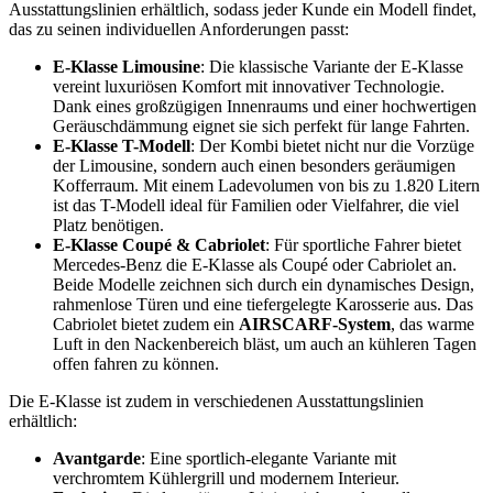
Ausstattungslinien erhältlich, sodass jeder Kunde ein Modell findet,
das zu seinen individuellen Anforderungen passt:
E-Klasse Limousine
: Die klassische Variante der E-Klasse
vereint luxuriösen Komfort mit innovativer Technologie.
Dank eines großzügigen Innenraums und einer hochwertigen
Geräuschdämmung eignet sie sich perfekt für lange Fahrten.
E-Klasse T-Modell
: Der Kombi bietet nicht nur die Vorzüge
der Limousine, sondern auch einen besonders geräumigen
Kofferraum. Mit einem Ladevolumen von bis zu 1.820 Litern
ist das T-Modell ideal für Familien oder Vielfahrer, die viel
Platz benötigen.
E-Klasse Coupé & Cabriolet
: Für sportliche Fahrer bietet
Mercedes-Benz die E-Klasse als Coupé oder Cabriolet an.
Beide Modelle zeichnen sich durch ein dynamisches Design,
rahmenlose Türen und eine tiefergelegte Karosserie aus. Das
Cabriolet bietet zudem ein
AIRSCARF-System
, das warme
Luft in den Nackenbereich bläst, um auch an kühleren Tagen
offen fahren zu können.
Die E-Klasse ist zudem in verschiedenen Ausstattungslinien
erhältlich:
Avantgarde
: Eine sportlich-elegante Variante mit
verchromtem Kühlergrill und modernem Interieur.