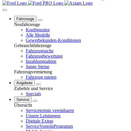
Fahrzeuge
Neufahrzeuge
Konfigurator
Alle Modelle
Gewerbekunden-Konditionen
Gebrauchtfahrzeuge
Fahrzeugsuche
Fahrzeugbewertung
Inzahlungnahme
Junge Sterne
Fahrzeugvermietung
Fahrzeug mieten
Angebote
Zubehör und Service
Specials
Service
Übersicht
Servicetermin vereinbaren
Unsere Leistungen
Digitale Extras
ServiceVorteilsProgramm