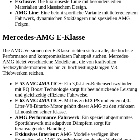
Exclusive
: Die luxuriöseste Linie mit besonders edlen
Materialien und klassischem Design.
AMG Line
: Eine betont sportliche Variante mit tiefergelegtem
Fahrwerk, dynamischen Stoßfängern und speziellen AMG-
Felgen.
Mercedes-AMG E-Klasse
Die AMG-Versionen der E-Klasse richten sich an alle, die höchste
Performance und kompromisslosen Fahrspaß suchen. Mercedes-
AMG bietet verschiedene Modelle an, die von kraftvollen
Sechszylindermotoren bis hin zu hochleistungsfähigen V8-
Triebwerken reichen.
E 53 AMG 4MATIC+
: Ein 3,0-Liter-Reihensechszylinder
mit EQ-Boost-Technologie sorgt für beeindruckende Leistung
und gleichzeitig effiziente Fahrweise.
E 63 AMG 4MATIC+
: Mit bis zu
612 PS
und einem 4,0-
Liter-V8-Biturbo-Motor gehört dieser AMG zu den stärksten
Limousinen seiner Klasse.
AMG-Performance-Fahrwerk
: Ein speziell abgestimmtes
Sportfahrwerk mit adaptiven Dämpfern sorgt für
herausragendes Handling.
Exklusives Interieur
: AMG-Modelle verfügen über
Sportsitze, ein AMG-Sportlenkrad sowie eine Vielzahl von